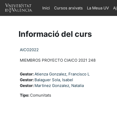
Ves al contingut principal
Inici
Cursos arxivats
La Meua UV
A
Informació del curs
AICO2022
MIEMBROS PROYECTO CIAICO 2021 248
Gestor:
Atienza Gonzalez, Francisco L
Gestor:
Balaguer Sola, Isabel
Gestor:
Martinez Gonzalez, Natalia
Tipo
:
Comunitats