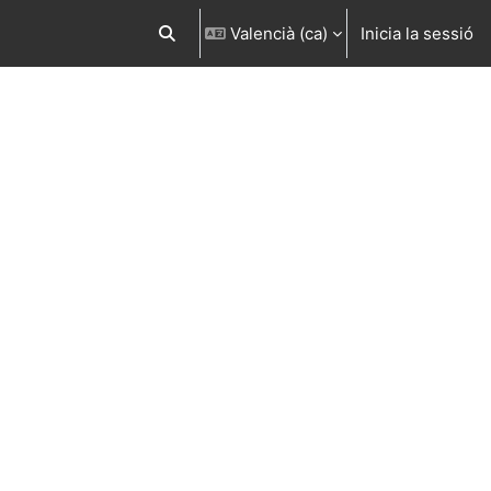
Valencià ‎(ca)‎
Inicia la sessió
Commuta l'entrada de la cerca