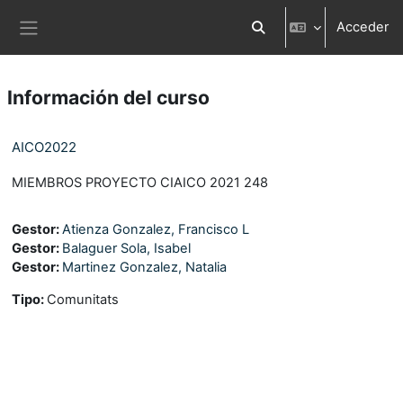
Salta al contenido principal
Acceder
Selector de búsqueda d
Panel lateral
Información del curso
AICO2022
MIEMBROS PROYECTO CIAICO 2021 248
Gestor:
Atienza Gonzalez, Francisco L
Gestor:
Balaguer Sola, Isabel
Gestor:
Martinez Gonzalez, Natalia
Tipo
:
Comunitats