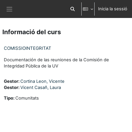
Ves al contingut principal
Inicia la sessió
Commuta l'entrada de la cerca
Panell lateral
Informació del curs
COMISSIOINTEGRITAT
Documentación de las reuniones de la Comisión de
Integridad Pública de la UV
Gestor:
Cortina Leon, Vicente
Gestor:
Vicent Casañ, Laura
Tipo
:
Comunitats