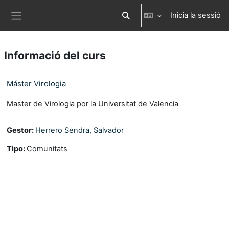
Ves al contingut principal
Inicia la sessió
Commuta l'entrada de la cerca
Panell lateral
Informació del curs
Máster Virologia
Master de Virologia por la Universitat de Valencia
Gestor:
Herrero Sendra, Salvador
Tipo
:
Comunitats