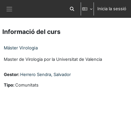
Ves al contingut principal
Inicia la sessió
Commuta l'entrada de la cerca
Panell lateral
Informació del curs
Máster Virologia
Master de Virologia por la Universitat de Valencia
Gestor:
Herrero Sendra, Salvador
Tipo
:
Comunitats