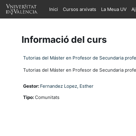
Ves al contingut principal
Inici
Cursos arxivats
La Meua UV
A
Informació del curs
Tutorias del Máster en Profesor de Secundaria prof
Tutorias del Máster en Profesor de Secundaria prof
Gestor:
Fernandez Lopez, Esther
Tipo
:
Comunitats