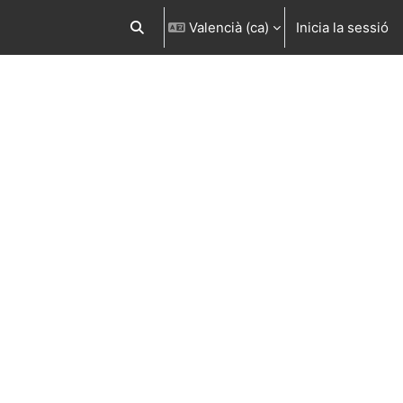
Valencià ‎(ca)‎
Inicia la sessió
Commuta l'entrada de la cerca