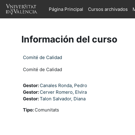
Salta al contenido principal
Página Principal
Cursos archivados
M
Información del curso
Comité de Calidad
Comité de Calidad
Gestor:
Canales Ronda, Pedro
Gestor:
Cerver Romero, Elvira
Gestor:
Talon Salvador, Diana
Tipo
:
Comunitats