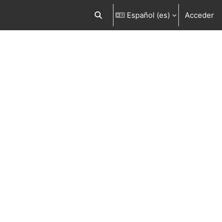
Español ‎(es)‎
Acceder
Selector de búsqueda de entrada