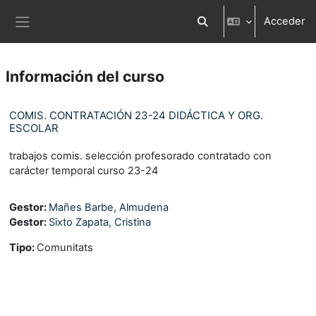
Salta al contenido principal
Acceder
Selector de búsqueda d
Panel lateral
Información del curso
COMIS. CONTRATACIÓN 23-24 DIDÁCTICA Y ORG.
ESCOLAR
trabajos comis. selección profesorado contratado con
carácter temporal curso 23-24
Gestor:
Mañes Barbe, Almudena
Gestor:
Sixto Zapata, Cristina
Tipo
:
Comunitats