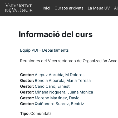
Ves al contingut principal
Inici
Cursos arxivats
La Meua UV
A
Informació del curs
Equip PDI - Departaments
Reuniones del Vicerrectorado de Organización Acad
Gestor:
Alepuz Anrubia, M Dolores
Gestor:
Bondia Alberola, Maria Teresa
Gestor:
Cano Cano, Ernest
Gestor:
Miñana Noguera, Juana Monica
Gestor:
Moreno Martinez, David
Gestor:
Quiñonero Suarez, Beatriz
Tipo
:
Comunitats