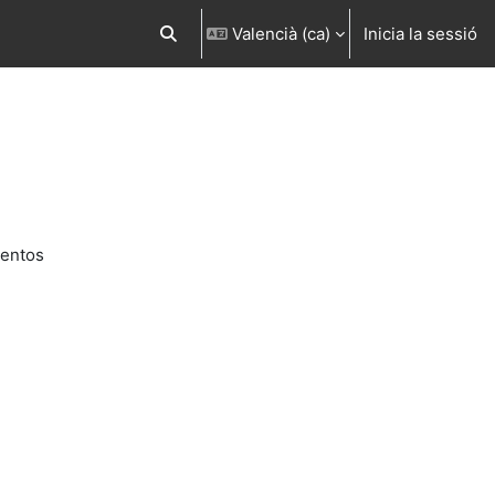
Valencià ‎(ca)‎
Inicia la sessió
Commuta l'entrada de la cerca
mentos