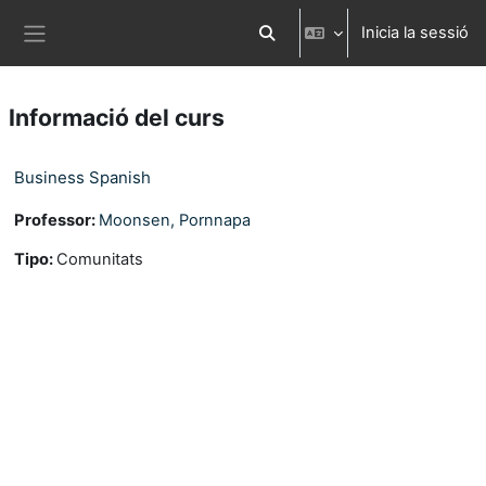
Ves al contingut principal
Inicia la sessió
Commuta l'entrada de la cerca
Panell lateral
Informació del curs
Business Spanish
Professor:
Moonsen, Pornnapa
Tipo
:
Comunitats