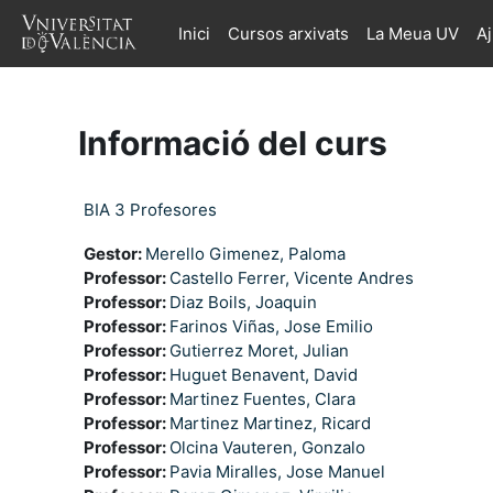
Ves al contingut principal
Inici
Cursos arxivats
La Meua UV
A
Informació del curs
BIA 3 Profesores
Gestor:
Merello Gimenez, Paloma
Professor:
Castello Ferrer, Vicente Andres
Professor:
Diaz Boils, Joaquin
Professor:
Farinos Viñas, Jose Emilio
Professor:
Gutierrez Moret, Julian
Professor:
Huguet Benavent, David
Professor:
Martinez Fuentes, Clara
Professor:
Martinez Martinez, Ricard
Professor:
Olcina Vauteren, Gonzalo
Professor:
Pavia Miralles, Jose Manuel