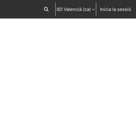
Valencià ‎(ca)‎
Inicia la sessió
Commuta l'entrada de la cerca