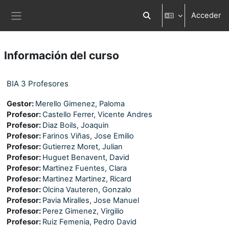
Salta al contenido principal
Acceder
Selector de búsqueda d
Panel lateral
Información del curso
BIA 3 Profesores
Gestor:
Merello Gimenez, Paloma
Profesor:
Castello Ferrer, Vicente Andres
Profesor:
Diaz Boils, Joaquin
Profesor:
Farinos Viñas, Jose Emilio
Profesor:
Gutierrez Moret, Julian
Profesor:
Huguet Benavent, David
Profesor:
Martinez Fuentes, Clara
Profesor:
Martinez Martinez, Ricard
Profesor:
Olcina Vauteren, Gonzalo
Profesor:
Pavia Miralles, Jose Manuel
Profesor:
Perez Gimenez, Virgilio
Profesor:
Ruiz Femenia, Pedro David