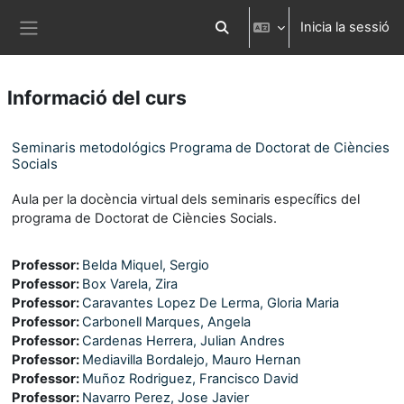
Ves al contingut principal
Inicia la sessió
Commuta l'entrada de la cerca
Panell lateral
Informació del curs
Seminaris metodológics Programa de Doctorat de Ciències
Socials
Aula per la docència virtual dels seminaris específics del
programa de Doctorat de Ciències Socials.
Professor:
Belda Miquel, Sergio
Professor:
Box Varela, Zira
Professor:
Caravantes Lopez De Lerma, Gloria Maria
Professor:
Carbonell Marques, Angela
Professor:
Cardenas Herrera, Julian Andres
Professor:
Mediavilla Bordalejo, Mauro Hernan
Professor:
Muñoz Rodriguez, Francisco David
Professor:
Navarro Perez, Jose Javier