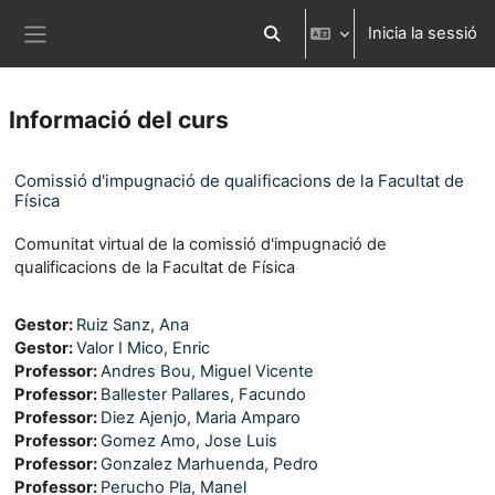
Ves al contingut principal
Inicia la sessió
Commuta l'entrada de la cerca
Panell lateral
Informació del curs
Comissió d'impugnació de qualificacions de la Facultat de
Física
Comunitat virtual de la comissió d'impugnació de
qualificacions de la Facultat de Física
Gestor:
Ruiz Sanz, Ana
Gestor:
Valor I Mico, Enric
Professor:
Andres Bou, Miguel Vicente
Professor:
Ballester Pallares, Facundo
Professor:
Diez Ajenjo, Maria Amparo
Professor:
Gomez Amo, Jose Luis
Professor:
Gonzalez Marhuenda, Pedro
Professor:
Perucho Pla, Manel