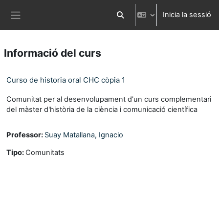
Ves al contingut principal
Inicia la sessió
Commuta l'entrada de la cerca
Panell lateral
Informació del curs
Curso de historia oral CHC còpia 1
Comunitat per al desenvolupament d'un curs complementari
del màster d'història de la ciència i comunicació científica
Professor:
Suay Matallana, Ignacio
Tipo
:
Comunitats