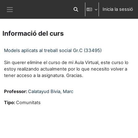
Ves al contingut principal
Inicia la sessió
Commuta l'entrada de la cerca
Panell lateral
Informació del curs
Models aplicats al treball social Gr.C (33495)
Sin querer elimine el curso de mi Aula Virtual, este curso lo
estoy realizando actualmente por lo que necesito volver a
tener acceso a la asignatura. Gracias.
Professor:
Calatayud Bivia, Marc
Tipo
:
Comunitats