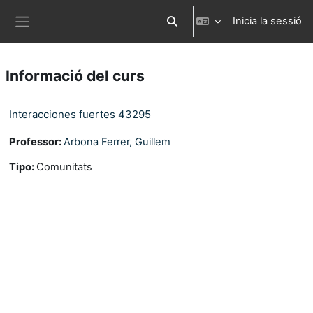
Ves al contingut principal
Inicia la sessió
Commuta l'entrada de la cerca
Panell lateral
Informació del curs
Interacciones fuertes 43295
Professor:
Arbona Ferrer, Guillem
Tipo
:
Comunitats