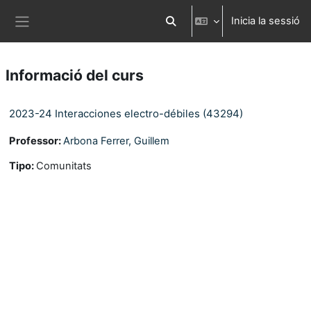
Ves al contingut principal
Inicia la sessió
Commuta l'entrada de la cerca
Panell lateral
Informació del curs
2023-24 Interacciones electro-débiles (43294)
Professor:
Arbona Ferrer, Guillem
Tipo
:
Comunitats