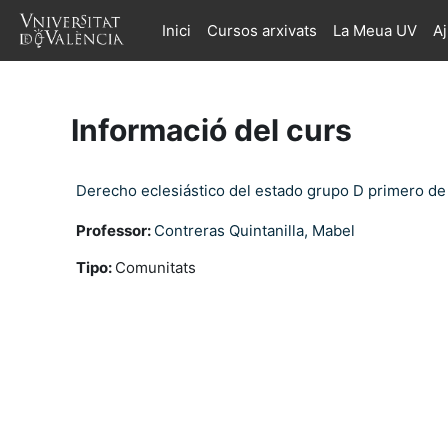
Ves al contingut principal
Inici
Cursos arxivats
La Meua UV
A
Informació del curs
Derecho eclesiástico del estado grupo D primero d
Professor:
Contreras Quintanilla, Mabel
Tipo
:
Comunitats