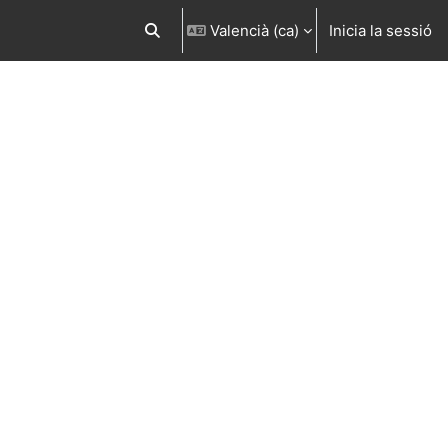
Valencià ‎(ca)‎
Inicia la sessió
Commuta l'entrada de la cerca