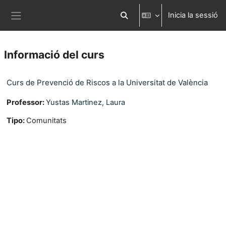
Ves al contingut principal
Inicia la sessió
Commuta l'entrada de la cerca
Panell lateral
Informació del curs
Curs de Prevenció de Riscos a la Universitat de València
Professor:
Yustas Martinez, Laura
Tipo
:
Comunitats