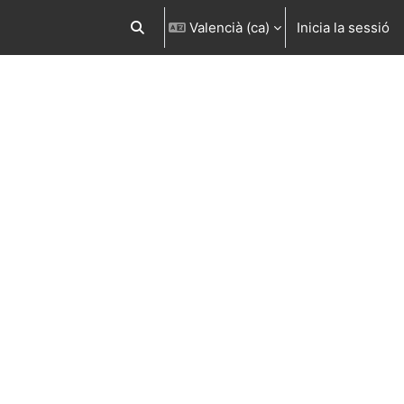
Valencià ‎(ca)‎
Inicia la sessió
Commuta l'entrada de la cerca