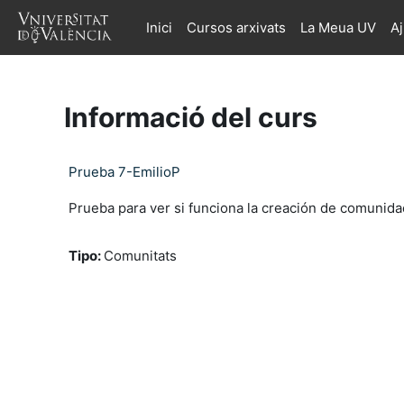
Ves al contingut principal
Inici
Cursos arxivats
La Meua UV
A
Informació del curs
Prueba 7-EmilioP
Prueba para ver si funciona la creación de comunida
Tipo
:
Comunitats