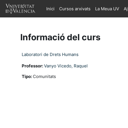
Ves al contingut principal
Inici
Cursos arxivats
La Meua UV
A
Informació del curs
Laboratori de Drets Humans
Professor:
Vanyo Vicedo, Raquel
Tipo
:
Comunitats