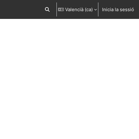
Valencià ‎(ca)‎
Inicia la sessió
Commuta l'entrada de la cerca