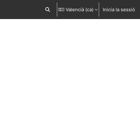
Valencià ‎(ca)‎
Inicia la sessió
Commuta l'entrada de la cerca