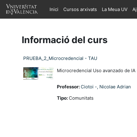
Ves al contingut principal
Inici
Cursos arxivats
La Meua UV
A
Informació del curs
PRUEBA_2_Microcredencial - TAU
Microcredencial Uso avanzado de IA
Professor:
Ciotoi -, Nicolae Adrian
Tipo
:
Comunitats