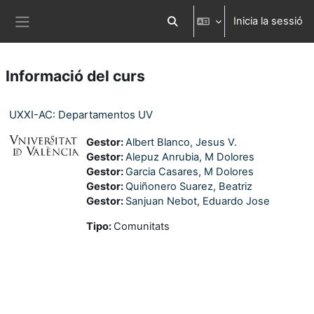
Ves al contingut principal
Inicia la sessió
Commuta l'entrada de la cerca
Panell lateral
Informació del curs
UXXI-AC: Departamentos UV
Gestor:
Albert Blanco, Jesus V.
Gestor:
Alepuz Anrubia, M Dolores
Gestor:
Garcia Casares, M Dolores
Gestor:
Quiñonero Suarez, Beatriz
Gestor:
Sanjuan Nebot, Eduardo Jose
Tipo
:
Comunitats