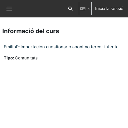
Ves al contingut principal
Inicia la sessió
Commuta l'entrada de la cerca
Panell lateral
Informació del curs
EmilioP-Importacion cuestionario anonimo tercer intento
Tipo
:
Comunitats