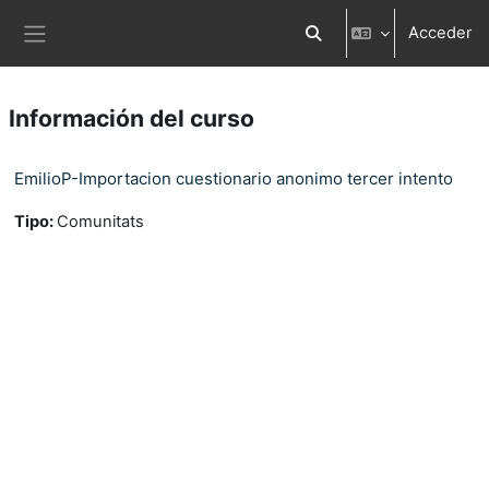
Salta al contenido principal
Acceder
Selector de búsqueda d
Panel lateral
Información del curso
EmilioP-Importacion cuestionario anonimo tercer intento
Tipo
:
Comunitats