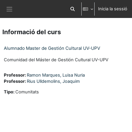
Ves al contingut principal
Inicia la sessió
Commuta l'entrada de la cerca
Panell lateral
Informació del curs
Alumnado Master de Gestión Cultural UV-UPV
Comunidad del Máster de Gestión Cultural UV-UPV
Professor:
Ramon Marques, Luisa Nuria
Professor:
Rius Ulldemolins, Joaquim
Tipo
:
Comunitats