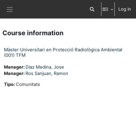
Skip to main content
Log in
Toggle search input
Side panel
Course information
Màster Universitari en Protecció Radiològica Ambiental
(001) TFM
Manager:
Diaz Medina, Jose
Manager:
Ros Sanjuan, Ramon
Tipo
:
Comunitats