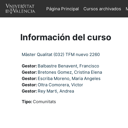
Salta al contenido principal
Página Principal
Cursos archivados
M
Información del curso
Màster Qualitat (032) TFM nuevo 2260
Gestor:
Balbastre Benavent, Francisco
Gestor:
Bretones Gomez, Cristina Elena
Gestor:
Escriba Moreno, Maria Angeles
Gestor:
Oltra Comorera, Victor
Gestor:
Rey Marti, Andrea
Tipo
:
Comunitats