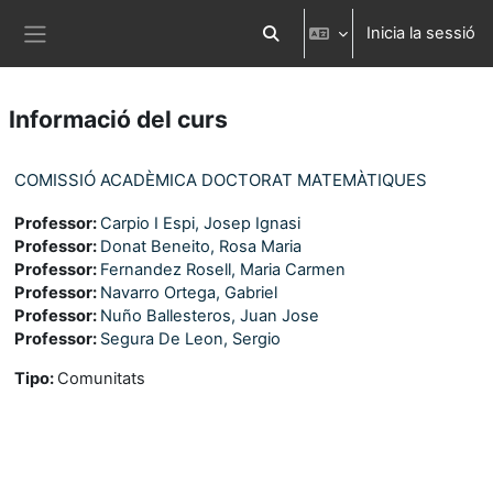
Ves al contingut principal
Inicia la sessió
Commuta l'entrada de la cerca
Panell lateral
Informació del curs
COMISSIÓ ACADÈMICA DOCTORAT MATEMÀTIQUES
Professor:
Carpio I Espi, Josep Ignasi
Professor:
Donat Beneito, Rosa Maria
Professor:
Fernandez Rosell, Maria Carmen
Professor:
Navarro Ortega, Gabriel
Professor:
Nuño Ballesteros, Juan Jose
Professor:
Segura De Leon, Sergio
Tipo
:
Comunitats