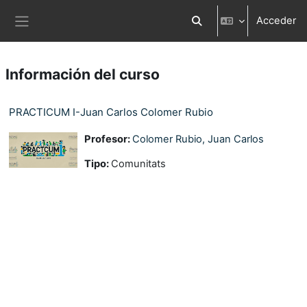
Salta al contenido principal
Acceder
Selector de búsqueda d
Panel lateral
Información del curso
PRACTICUM I-Juan Carlos Colomer Rubio
Profesor:
Colomer Rubio, Juan Carlos
Tipo
:
Comunitats