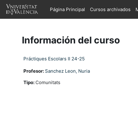
Salta al contenido principal
Página Principal
Cursos archivados
M
Información del curso
Práctiques Escolars II 24-25
Profesor:
Sanchez Leon, Nuria
Tipo
:
Comunitats