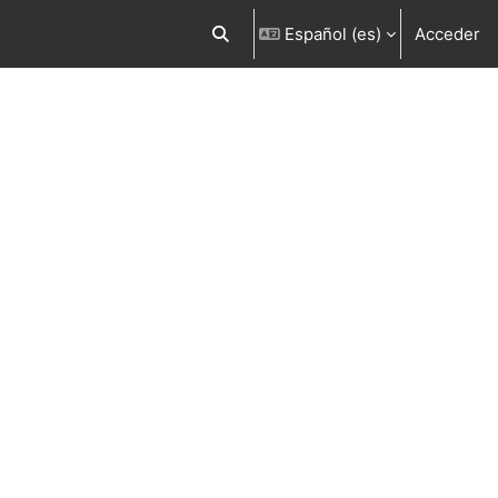
Español ‎(es)‎
Acceder
Selector de búsqueda de entrada