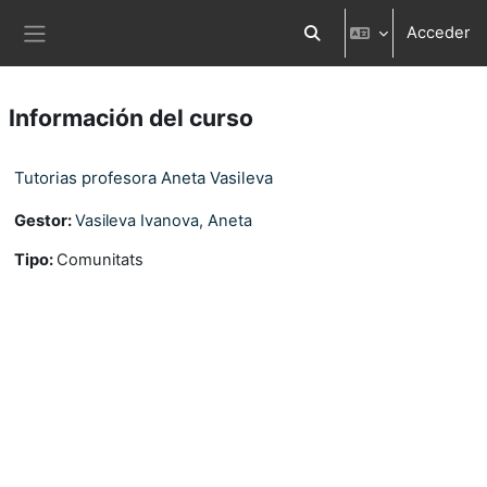
Salta al contenido principal
Acceder
Selector de búsqueda d
Panel lateral
Información del curso
Tutorias profesora Aneta Vasileva
Gestor:
Vasileva Ivanova, Aneta
Tipo
:
Comunitats