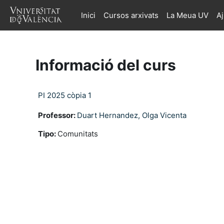
Ves al contingut principal
Inici
Cursos arxivats
La Meua UV
A
Informació del curs
PI 2025 còpia 1
Professor:
Duart Hernandez, Olga Vicenta
Tipo
:
Comunitats