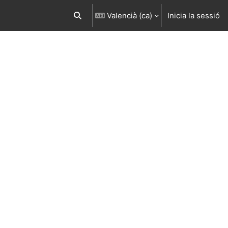
Valencià ‎(ca)‎
Inicia la sessió
Commuta l'entrada de la cerca