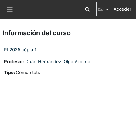
Salta al contenido principal
Acceder
Selector de búsqueda d
Panel lateral
Información del curso
PI 2025 còpia 1
Profesor:
Duart Hernandez, Olga Vicenta
Tipo
:
Comunitats