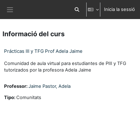
Ves al contingut principal
Inicia la sessió
Commuta l'entrada de la cerca
Panell lateral
Informació del curs
Prácticas III y TFG Prof Adela Jaime
Comunidad de aula virtual para estudiantes de PIII y TFG
tutorizados por la profesora Adela Jaime
Professor:
Jaime Pastor, Adela
Tipo
:
Comunitats