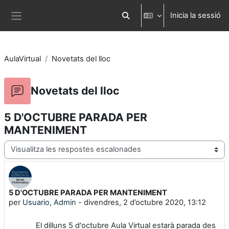
Ves al contingut principal
Inicia la sessió
Commuta l'entrada de la cerca
Panell lateral
AulaVirtual
Novetats del lloc
Novetats del lloc
5 D'OCTUBRE PARADA PER
MANTENIMENT
Mode de visualització
5 D'OCTUBRE PARADA PER MANTENIMENT
Nombre de respostes: 0
per
Usuario, Admin
-
divendres, 2 d’octubre 2020, 13:12
El dilluns 5 d'octubre Aula Virtual estarà parada des