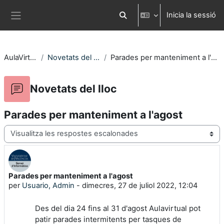
Ves al contingut principal
Inicia la sessió
Commuta l'entrada de la cerca
Panell lateral
AulaVirtual
Novetats del lloc
Parades per manteniment a l'agost
Novetats del lloc
Parades per manteniment a l'agost
Mode de visualització
Parades per manteniment a l'agost
Nombre de respostes: 0
per
Usuario, Admin
-
dimecres, 27 de juliol 2022, 12:04
Des del dia 24 fins al 31 d'agost Aulavirtual pot
patir parades intermitents per tasques de