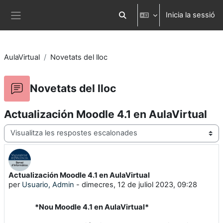
Ves al contingut principal
Inicia la sessió
Commuta l'entrada de la cerca
Panell lateral
AulaVirtual
Novetats del lloc
Novetats del lloc
Actualización Moodle 4.1 en AulaVirtual
Mode de visualització
Actualización Moodle 4.1 en AulaVirtual
Nombre de respostes: 0
per
Usuario, Admin
-
dimecres, 12 de juliol 2023, 09:28
*Nou Moodle 4.1 en AulaVirtual*