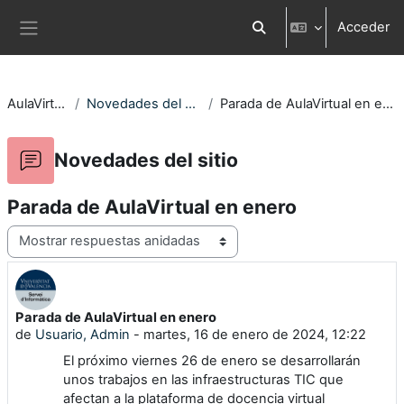
Salta al contenido principal
Acceder
Selector de búsqueda d
Panel lateral
AulaVirtual
Novedades del sitio
Parada de AulaVirtual en enero
Novedades del sitio
Parada de AulaVirtual en enero
Mostrar modo
Parada de AulaVirtual en enero
Número de respuestas: 0
de
Usuario, Admin
-
martes, 16 de enero de 2024, 12:22
El próximo viernes 26 de enero se desarrollarán
unos trabajos en las infraestructuras TIC que
afectan a la plataforma de docencia virtual