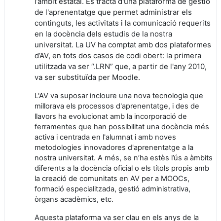
l’àmbit estatal. Es tracta d'una plataforma de gestió
de l'aprenentatge que permet administrar els
continguts, les activitats i la comunicació requerits
en la docència dels estudis de la nostra
universitat. La UV ha comptat amb dos plataformes
d’AV, en tots dos casos de codi obert: la primera
utilitzada va ser “.LRN” que, a partir de l'any 2010,
va ser substituïda per Moodle.
L'AV va suposar incloure una nova tecnologia que
millorava els processos d'aprenentatge, i des de
llavors ha evolucionat amb la incorporació de
ferramentes que han possibilitat una docència més
activa i centrada en l'alumnat i amb noves
metodologies innovadores d'aprenentatge a la
nostra universitat. A més, se n’ha estès l’ús a àmbits
diferents a la docència oficial o els títols propis amb
la creació de comunitats en AV per a MOOCs,
formació especialitzada, gestió administrativa,
òrgans acadèmics, etc.
Aquesta plataforma va ser clau en els anys de la