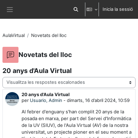
Ves al contingut principal
Inicia la sessió
Commuta l'entrada de la cerca
Panell lateral
AulaVirtual
Novetats del lloc
Novetats del lloc
20 anys d'Aula Virtual
Mode de visualització
20 anys d'Aula Virtual
Nombre de respostes: 0
per
Usuario, Admin
-
dimarts, 16 d’abril 2024, 10:59
Al febrer d'enguany s'han complit 20 anys de la
posada en marxa, per part del Servei d'Informàtica
de la UV (SIUV), de l'Aula Virtual (AV) de la nostra
universitat, un projecte pioner en el seu moment a