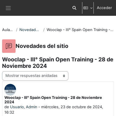
Salta al contenido principal
Acceder
Selector de búsqueda d
Panel lateral
AulaVirtual
Novedades del sitio
Wooclap - III° Spain Open Training - 28 de Noviembre 2024
Novedades del sitio
Wooclap - III° Spain Open Training - 28 de
Noviembre 2024
Mostrar modo
Wooclap - III° Spain Open Training - 28 de Noviembre
Número de respuestas: 0
2024
de
Usuario, Admin
-
miércoles, 23 de octubre de 2024,
16:32