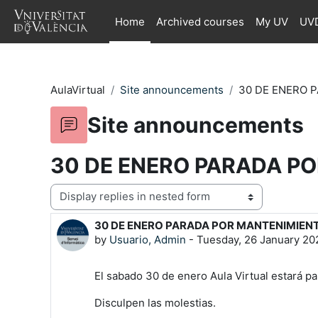
Skip to main content
Home
Archived courses
My UV
UVD
AulaVirtual
Site announcements
30 DE ENERO 
Site announcements
30 DE ENERO PARADA P
Display mode
30 DE ENERO PARADA POR MANTENIMIEN
Number of replies: 0
by
Usuario, Admin
-
Tuesday, 26 January 20
El sabado 30 de enero Aula Virtual estará p
Disculpen las molestias.