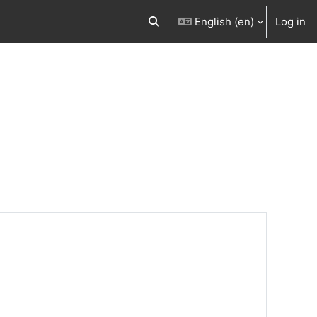
English ‎(en)‎
Log in
Toggle search input