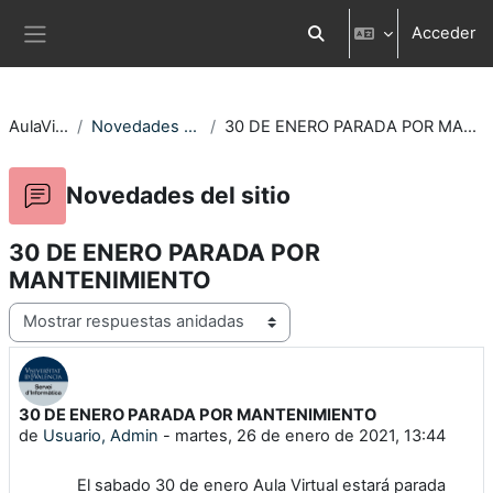
Salta al contenido principal
Acceder
Selector de búsqueda d
Panel lateral
AulaVirtual
Novedades del sitio
30 DE ENERO PARADA POR MANTENIMIENTO
Novedades del sitio
30 DE ENERO PARADA POR
MANTENIMIENTO
Mostrar modo
30 DE ENERO PARADA POR MANTENIMIENTO
Número de respuestas: 0
de
Usuario, Admin
-
martes, 26 de enero de 2021, 13:44
El sabado 30 de enero Aula Virtual estará parada