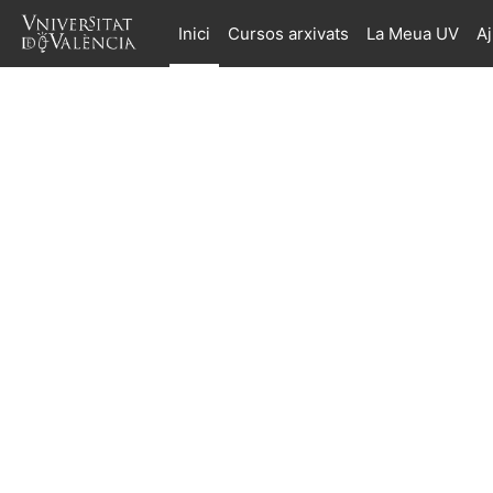
Ves al contingut principal
Inici
Cursos arxivats
La Meua UV
A