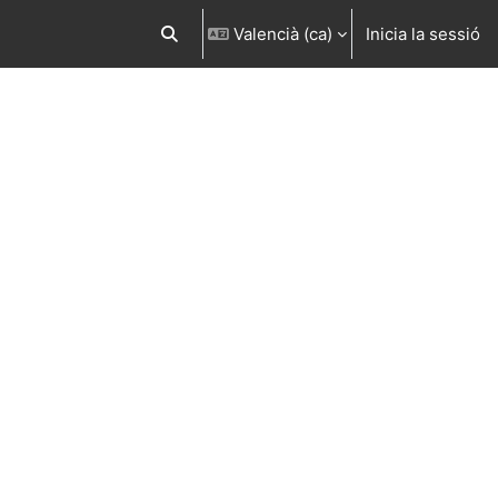
Valencià ‎(ca)‎
Inicia la sessió
Commuta l'entrada de la cerca