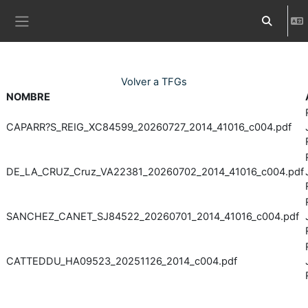
Ves al contingut principal
Commuta l
Panell lateral
Volver a TFGs
NOMBRE
CAPARR?S_REIG_XC84599_20260727_2014_41016_c004.pdf
DE_LA_CRUZ_Cruz_VA22381_20260702_2014_41016_c004.pdf
SANCHEZ_CANET_SJ84522_20260701_2014_41016_c004.pdf
CATTEDDU_HA09523_20251126_2014_c004.pdf