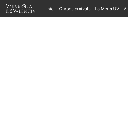
Ves al contingut principal
Inici
Cursos arxivats
La Meua UV
A