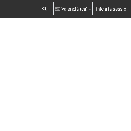
Valencià ‎(ca)‎
Inicia la sessió
Commuta l'entrada de la cerca