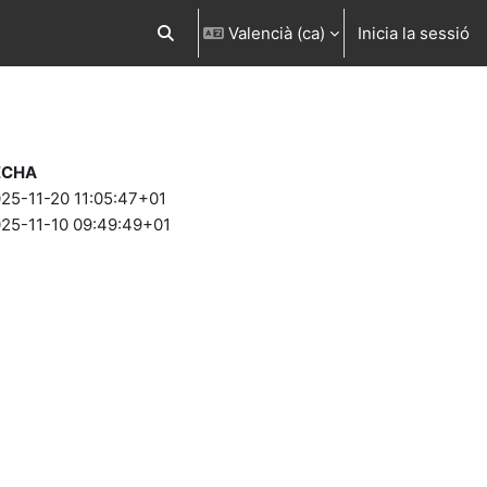
Valencià ‎(ca)‎
Inicia la sessió
Commuta l'entrada de la cerca
ECHA
25-11-20 11:05:47+01
25-11-10 09:49:49+01