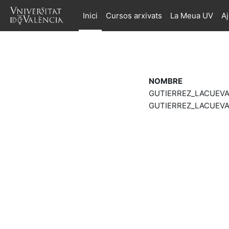
Ves al contingut principal
Inici
Cursos arxivats
La Meua UV
A
NOMBRE
GUTIERREZ_LACUEVA_
GUTIERREZ_LACUEVA_