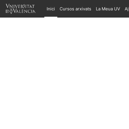
Ves al contingut principal
Inici
Cursos arxivats
La Meua UV
A