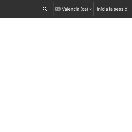
Valencià ‎(ca)‎
Inicia la sessió
Commuta l'entrada de la cerca