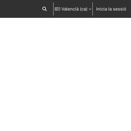
Valencià ‎(ca)‎
Inicia la sessió
Commuta l'entrada de la cerca