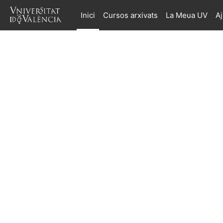
Ves al contingut principal
Inici
Cursos arxivats
La Meua UV
A